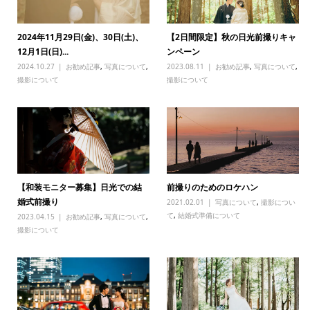
2024年11月29日(金)、30日(土)、
【2日間限定】秋の日光前撮りキャ
12月1日(日)...
ンペーン
2024.10.27
お勧め記事
,
写真について
,
2023.08.11
お勧め記事
,
写真について
,
撮影について
撮影について
【和装モニター募集】日光での結
前撮りのためのロケハン
婚式前撮り
2021.02.01
写真について
,
撮影につい
て
,
結婚式準備について
2023.04.15
お勧め記事
,
写真について
,
撮影について