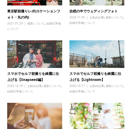
東京駅前撮りレポ(ロケーションフ
自然の中でウェディングフォト
ォト・丸の内)
2020.11.05
お勧め記事
,
撮影について
,
結婚式準備について
2021.01.29
撮影について
,
結婚式準備
について
スマホでセルフ前撮りを綺麗に仕
スマホでセルフ前撮りを綺麗に仕
上げる【Snapseed編】
上げる【Lightroom】
2020.10.18
お勧め記事
,
撮影について
,
2020.10.11
お勧め記事
,
撮影について
,
結婚式準備について
結婚式準備について