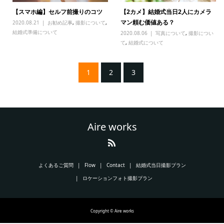
【スマホ編】セルフ前撮りのコツ
【2カメ】結婚式当日2人にカメラ
マン頼む価値ある？
2020.08.21
お勧め記事
,
撮影について
,
結婚式準備について
2020.08.06
写真について
,
撮影につい
て
,
結婚式について
1
2
3
Aire works
よくあるご質問
Flow
Contact
結婚式当日撮影プラン
ロケーションフォト撮影プラン
Copyright © Aire works