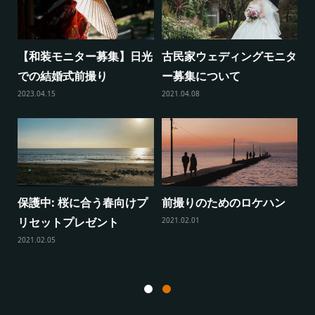
タ
2024年11月29日(金)、30
2024年6月1日(土)〜3日
日(土)、12月1日(日)...
(月)日光和装前撮りのご案
内
2024.10.27
20
2024.04.05
河津桜 和装前撮りのご案
【2日間限定】秋の日光前
内
撮りキャンペーン
20
2024.02.10
2023.08.11