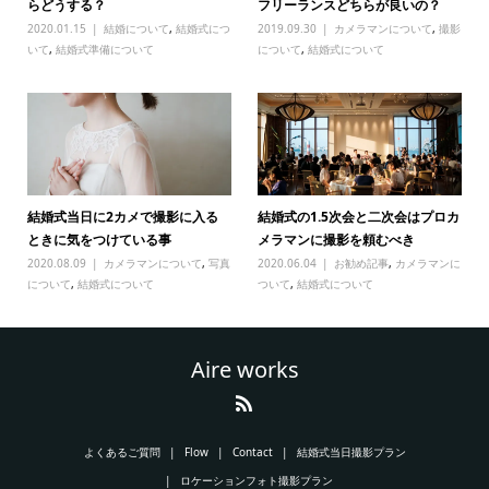
らどうする？
フリーランスどちらが良いの？
2020.01.15
結婚について
,
結婚式につ
2019.09.30
カメラマンについて
,
撮影
いて
,
結婚式準備について
について
,
結婚式について
結婚式当日に2カメで撮影に入る
結婚式の1.5次会と二次会はプロカ
ときに気をつけている事
メラマンに撮影を頼むべき
2020.08.09
カメラマンについて
,
写真
2020.06.04
お勧め記事
,
カメラマンに
について
,
結婚式について
ついて
,
結婚式について
Aire works
よくあるご質問
Flow
Contact
結婚式当日撮影プラン
ロケーションフォト撮影プラン