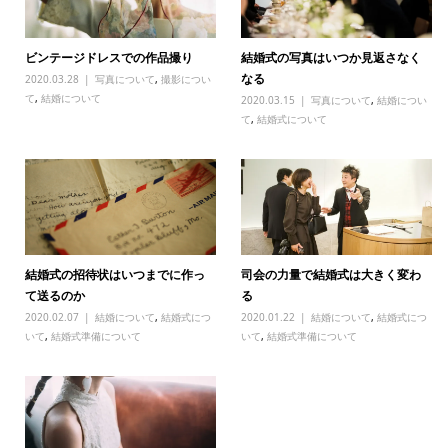
ビンテージドレスでの作品撮り
結婚式の写真はいつか見返さなく
なる
2020.03.28
写真について
,
撮影につい
て
,
結婚について
2020.03.15
写真について
,
結婚につい
て
,
結婚式について
結婚式の招待状はいつまでに作っ
司会の力量で結婚式は大きく変わ
て送るのか
る
2020.02.07
結婚について
,
結婚式につ
2020.01.22
結婚について
,
結婚式につ
いて
,
結婚式準備について
いて
,
結婚式準備について