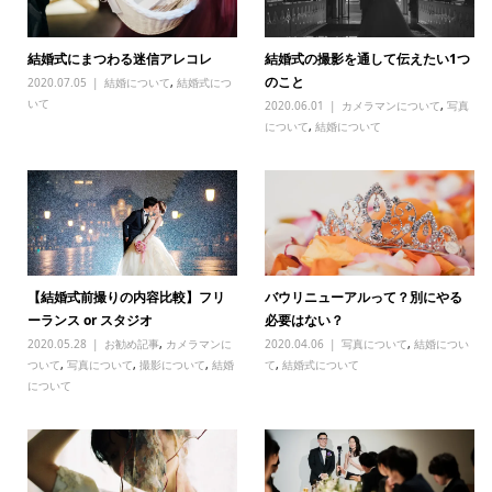
結婚式にまつわる迷信アレコレ
結婚式の撮影を通して伝えたい1つ
のこと
2020.07.05
結婚について
,
結婚式につ
いて
2020.06.01
カメラマンについて
,
写真
について
,
結婚について
【結婚式前撮りの内容比較】フリ
バウリニューアルって？別にやる
ーランス or スタジオ
必要はない？
2020.05.28
お勧め記事
,
カメラマンに
2020.04.06
写真について
,
結婚につい
ついて
,
写真について
,
撮影について
,
結婚
て
,
結婚式について
について