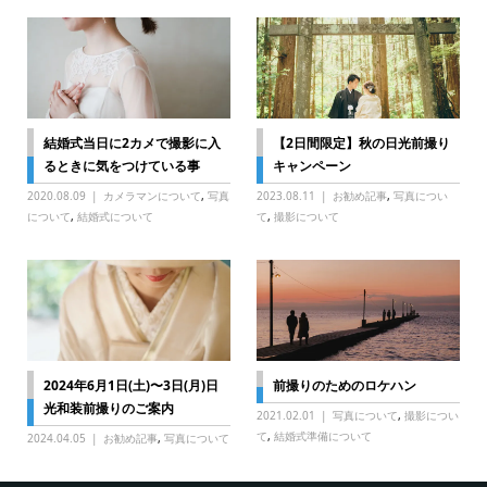
結婚式当日に2カメで撮影に入
【2日間限定】秋の日光前撮り
るときに気をつけている事
キャンペーン
2020.08.09
カメラマンについて
,
写真
2023.08.11
お勧め記事
,
写真につい
について
,
結婚式について
て
,
撮影について
2024年6月1日(土)〜3日(月)日
前撮りのためのロケハン
光和装前撮りのご案内
2021.02.01
写真について
,
撮影につい
て
,
結婚式準備について
2024.04.05
お勧め記事
,
写真について