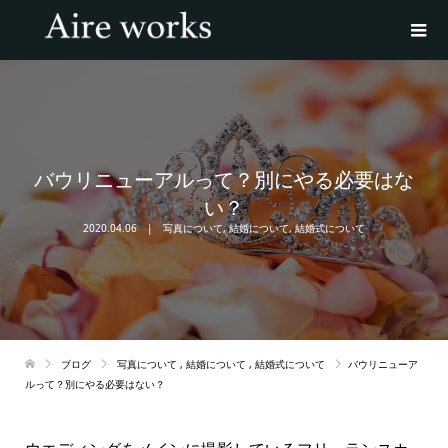
バウリニューアルって？別にやる必要はな
い？
2020.04.06
写真について
,
結婚について
,
結婚式について
ブログ
写真について
,
結婚について
,
結婚式について
バウリニューア
ルって？別にやる必要はない？