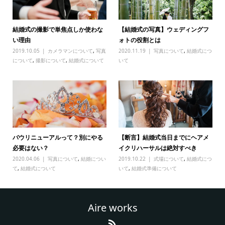
結婚式の撮影で単焦点しか使わな
【結婚式の写真】ウェディングフ
い理由
ォトの役割とは
2019.10.05
カメラマンについて
,
写真
2020.11.19
写真について
,
結婚式につ
について
,
撮影について
,
結婚式について
いて
バウリニューアルって？別にやる
【断言】結婚式当日までにヘアメ
必要はない？
イクリハーサルは絶対すべき
2020.04.06
写真について
,
結婚につい
2019.10.22
式場について
,
結婚式につ
て
,
結婚式について
いて
,
結婚式準備について
Aire works