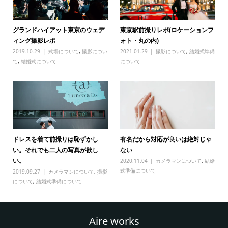
グランドハイアット東京のウェデ
東京駅前撮りレポ(ロケーションフ
ィング撮影レポ
ォト・丸の内)
2019.10.29
式場について
,
撮影につい
2021.01.29
撮影について
,
結婚式準備
て
,
結婚式について
について
ドレスを着て前撮りは恥ずかし
有名だから対応が良いは絶対じゃ
い。それでも二人の写真が欲し
ない
い。
2020.11.04
カメラマンについて
,
結婚
式準備について
2019.09.27
カメラマンについて
,
撮影
について
,
結婚式準備について
Aire works