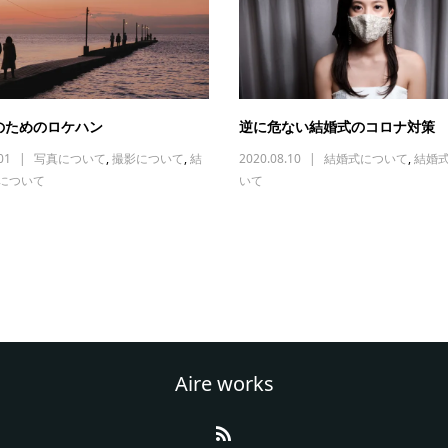
のためのロケハン
逆に危ない結婚式のコロナ対策
01
写真について
,
撮影について
,
結
2020.08.10
結婚式について
,
結婚
について
いて
Aire works