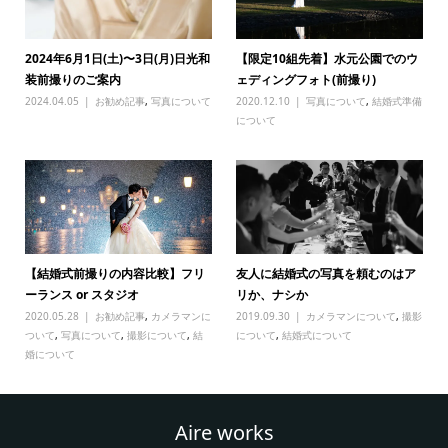
2024年6月1日(土)〜3日(月)日光和
【限定10組先着】水元公園でのウ
装前撮りのご案内
ェディングフォト(前撮り)
2024.04.05
お勧め記事
,
写真について
2020.12.10
写真について
,
結婚式準備
について
【結婚式前撮りの内容比較】フリ
友人に結婚式の写真を頼むのはア
ーランス or スタジオ
リか、ナシか
2020.05.28
お勧め記事
,
カメラマンに
2019.09.30
カメラマンについて
,
撮影
ついて
,
写真について
,
撮影について
,
結
について
,
結婚式について
婚について
Aire works