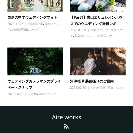
自然の中でウェディングフォト
【Part1】青山エリュシオンハウ
スでのウエディング撮影レポ
2020.11.05
お勧め記事
,
撮影につい
て
,
結婚式準備について
2020.03.30
写真について
,
式場につい
て
,
結婚式について
,
結婚式レポ
ウェディングカメラマンのプライ
河津桜 和装前撮りのご案内
ベートスナップ
2024.02.10
お勧め記事
,
写真について
2020.08.03
その他
,
写真について
Aire works