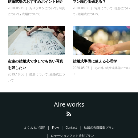
結婚式場のおすすめポイント紹介
マン頼む価値ある？
2020.05.19
カメラマンについて
,
写真
2020.08.06
写真について
,
撮影につい
について
,
式場について
て
,
結婚式について
友達の結婚式で少しでも良い写真
結婚式準備に使える心理学
を残したい
2020.05.07
その他
,
結婚式準備につい
て
2019.10.06
撮影について
,
結婚式につ
いて
Aire works
よくあるご質問
Flow
Contact
結婚式当日撮影プラン
ロケーションフォト撮影プラン