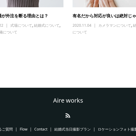
場が外注を断る理由とは？
有名だから対応が良いは絶対じ
22
式場について
,
結婚式について
,
2020.11.04
カメラマンについて
,
備について
について
Aire works
るご質問
Flow
Contact
結婚式当日撮影プラン
ロケーションフォト撮