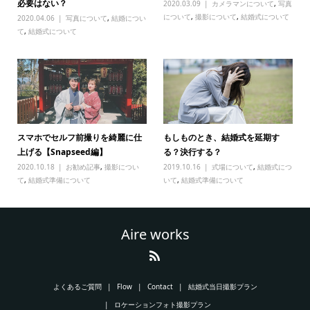
必要はない？
2020.03.09
カメラマンについて
,
写真
について
,
撮影について
,
結婚式について
2020.04.06
写真について
,
結婚につい
て
,
結婚式について
スマホでセルフ前撮りを綺麗に仕
もしものとき、結婚式を延期す
上げる【Snapseed編】
る？決行する？
2020.10.18
お勧め記事
,
撮影につい
2019.10.16
式場について
,
結婚式につ
て
,
結婚式準備について
いて
,
結婚式準備について
Aire works
よくあるご質問
Flow
Contact
結婚式当日撮影プラン
ロケーションフォト撮影プラン