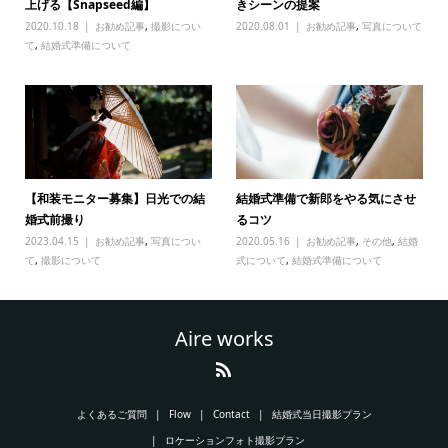
上げる【Snapseed編】
きシーンの提案
2020.10.18
お勧め記事
,
撮影につい
2020.08.01
お勧め記事
,
写真について
て
,
結婚式準備について
【和装モニター募集】日光での結
結婚式準備で新郎をやる気にさせ
婚式前撮り
るコツ
2023.04.15
お勧め記事
,
写真につい
2020.05.16
お勧め記事
,
その他
,
結婚
て
,
撮影について
式について
,
結婚式準備について
Aire works
よくあるご質問
Flow
Contact
結婚式当日撮影プラン
ロケーションフォト撮影プラン