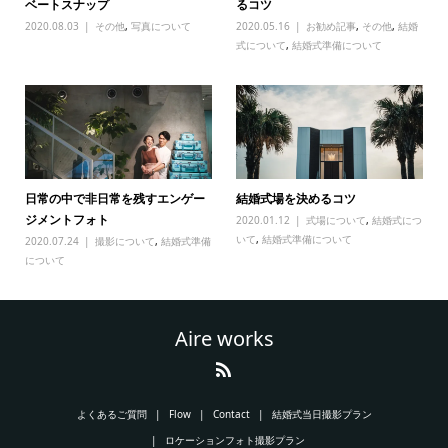
ベートスナップ
るコツ
2020.08.03
その他
,
写真について
2020.05.16
お勧め記事
,
その他
,
結婚
式について
,
結婚式準備について
日常の中で非日常を残すエンゲー
結婚式場を決めるコツ
ジメントフォト
2020.01.12
式場について
,
結婚式につ
いて
,
結婚式準備について
2020.07.24
撮影について
,
結婚式準備
について
Aire works
よくあるご質問
Flow
Contact
結婚式当日撮影プラン
ロケーションフォト撮影プラン