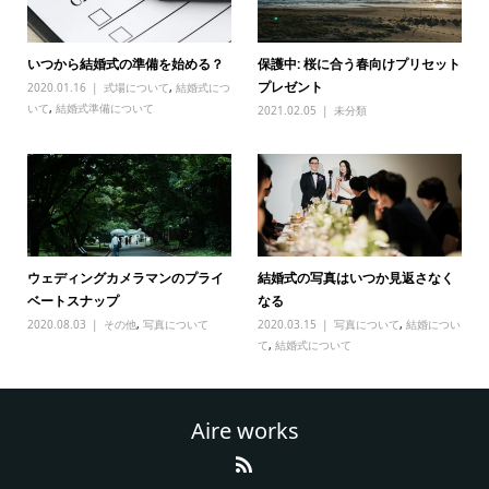
いつから結婚式の準備を始める？
保護中: 桜に合う春向けプリセット
プレゼント
2020.01.16
式場について
,
結婚式につ
いて
,
結婚式準備について
2021.02.05
未分類
ウェディングカメラマンのプライ
結婚式の写真はいつか見返さなく
ベートスナップ
なる
2020.08.03
その他
,
写真について
2020.03.15
写真について
,
結婚につい
て
,
結婚式について
Aire works