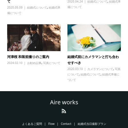
て
2020.04.24
結婚式について
,
結婚式準
備について
2020.05.09
結婚式について
,
結婚式準
備について
河津桜 和装前撮りのご案内
結婚式前にカメラマンと打ち合わ
せすべき
2024.02.10
お勧め記事
,
写真について
2020.03.10
カメラマンについて
,
写真
について
,
結婚式について
,
結婚式準備に
ついて
Aire works
よくあるご質問
Flow
Contact
結婚式当日撮影プラン