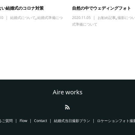
ない結婚式のコロナ対策
自然の中でウェディングフォト
10
結婚式について
,
結婚式準備につ
2020.11.05
お勧め記事
,
撮影につ
式準備について
Aire works
るご質問
Flow
Contact
結婚式当日撮影プラン
ロケーションフォト撮