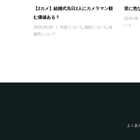
【2カメ】結婚式当日2人にカメラマン頼
逆に危
む価値ある？
2020.08.
いて
2020.08.06
写真について
,
撮影について
,
結
婚式について
よくあ