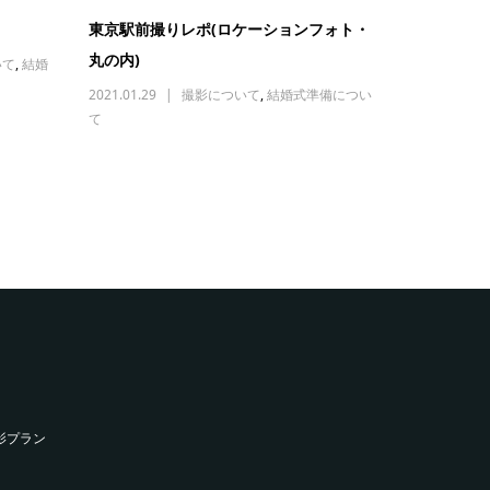
東京駅前撮りレポ(ロケーションフォト・
丸の内)
いて
,
結婚
2021.01.29
撮影について
,
結婚式準備につい
て
影プラン