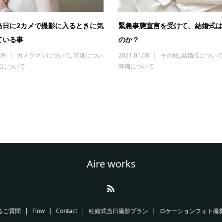
当日に2カメで撮影に入るときに気
緊急事態宣言を受けて、結婚式
ている事
のか？
09
カメラマンについて
,
写真につい
2021.01.08
その他
,
結婚式につい
式について
準備について
Aire works
るご質問
Flow
Contact
結婚式当日撮影プラン
ロケーションフォト撮