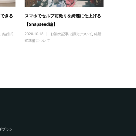
はできる
スマホでセルフ前撮りを綺麗に仕上げる
【Snapseed編】
て
,
結婚式
2020.10.18
お勧め記事
,
撮影について
,
結婚
式準備について
影プラン