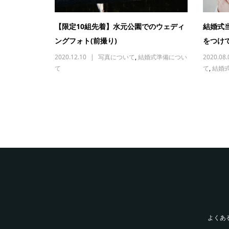
【限定10組先着】水元公園でのウェディ
結婚式
ングフォト(前撮り)
をつけ
2020.12.10
写真について
,
結婚式準備につい
2020.08.
て
て
,
結婚
よくあ