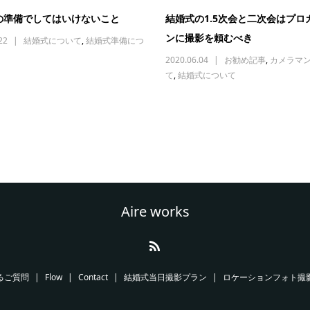
の準備でしてはいけないこと
結婚式の1.5次会と二次会はプロ
ンに撮影を頼むべき
22
結婚式について
,
結婚式準備につ
2020.06.04
お勧め記事
,
カメラマ
て
,
結婚式について
Aire works
るご質問
Flow
Contact
結婚式当日撮影プラン
ロケーションフォト撮