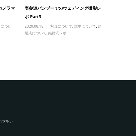
カメラマ
表参道バンブーでのウェディング撮影レ
ポ Part3
ンについ
2020.08.18
写真について
,
式場について
,
結
婚式について
,
結婚式レポ
影プラン