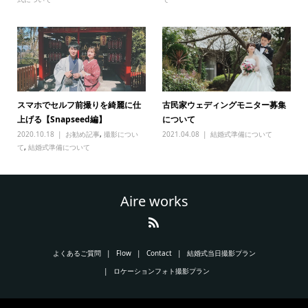
スマホでセルフ前撮りを綺麗に仕
古民家ウェディングモニター募集
上げる【Snapseed編】
について
2020.10.18
お勧め記事
,
撮影につい
2021.04.08
結婚式準備について
て
,
結婚式準備について
Aire works
よくあるご質問
Flow
Contact
結婚式当日撮影プラン
ロケーションフォト撮影プラン