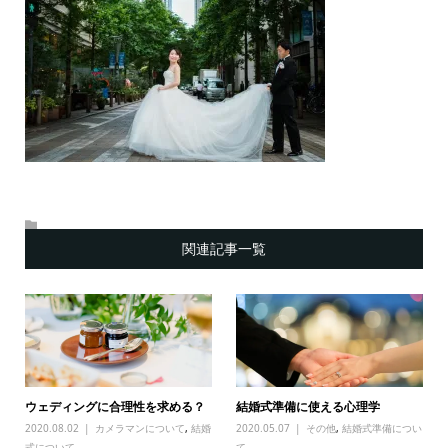
関連記事一覧
ウェディングに合理性を求める？
結婚式準備に使える心理学
2020.08.02
カメラマンについて
,
結婚
2020.05.07
その他
,
結婚式準備につい
式について
て