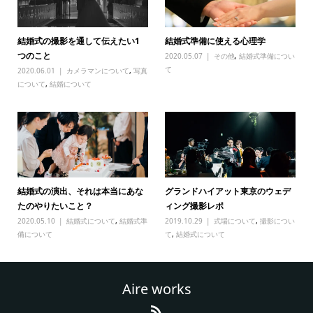
結婚式の撮影を通して伝えたい1
結婚式準備に使える心理学
つのこと
2020.05.07
その他
,
結婚式準備につい
て
2020.06.01
カメラマンについて
,
写真
について
,
結婚について
結婚式の演出、それは本当にあな
グランドハイアット東京のウェデ
たのやりたいこと？
ィング撮影レポ
2020.05.10
結婚式について
,
結婚式準
2019.10.29
式場について
,
撮影につい
備について
て
,
結婚式について
Aire works