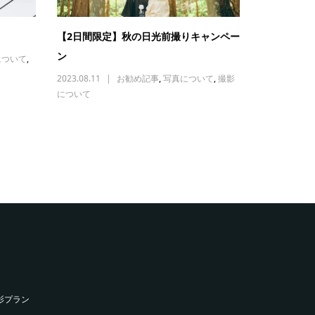
？
【2日間限定】秋の日光前撮りキャンペー
ン
について
,
2023.08.11
お勧め記事
,
写真について
,
撮影
について
影プラン