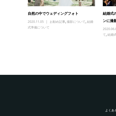
自然の中でウェディングフォト
結婚式
ンに撮
2020.11.05
お勧め記事
,
撮影について
,
結婚
式準備について
2020.06.
て
,
結婚
よくあ