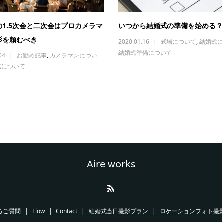
の1.5次会と二次会はプロカメラマ
いつから結婚式の準備を始める
影を頼むべき
2020.01.16
式場について
,
結婚式
結婚式準備について
04
お勧め記事
,
カメラマンについ
式について
Aire works
るご質問
Flow
Contact
結婚式当日撮影プラン
ロケーションフォト撮