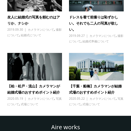
友人に結婚式の写真を頼むのはア
ドレスを着て前撮りは恥ずかし
リか、ナシか
い。それでも二人の写真が欲し
い。
2019.09.30
カメラマンについて
,
撮影
について
,
結婚式について
2019.09.27
カメラマンについて
,
撮影
について
,
結婚式準備について
【柏・松戸・流山】カメラマンが
【千葉・船橋】カメラマンが結婚
結婚式場のおすすめポイント紹介
式場のおすすめポイント紹介
2020.05.19
カメラマンについて
,
写真
2020.05.22
カメラマンについて
,
写真
について
,
式場について
について
,
式場について
Aire works