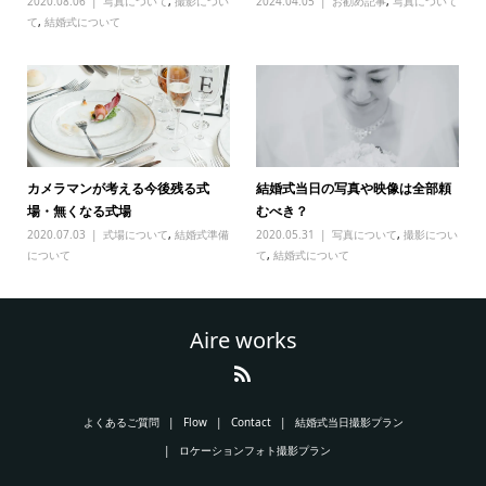
2020.08.06
写真について
,
撮影につい
2024.04.05
お勧め記事
,
写真について
て
,
結婚式について
カメラマンが考える今後残る式
結婚式当日の写真や映像は全部頼
場・無くなる式場
むべき？
2020.07.03
式場について
,
結婚式準備
2020.05.31
写真について
,
撮影につい
について
て
,
結婚式について
Aire works
よくあるご質問
Flow
Contact
結婚式当日撮影プラン
ロケーションフォト撮影プラン