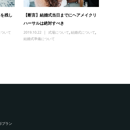
真を残し
【断言】結婚式当日までにヘアメイクリ
ハーサルは絶対すべき
について
2019.10.22
式場について
,
結婚式について
,
結婚式準備について
影プラン