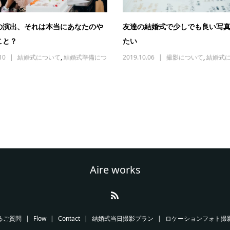
の演出、それは本当にあなたのや
友達の結婚式で少しでも良い写
こと？
たい
10
結婚式について
,
結婚式準備につ
2019.10.06
撮影について
,
結婚式
Aire works
るご質問
Flow
Contact
結婚式当日撮影プラン
ロケーションフォト撮