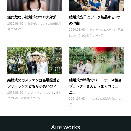
逆に危ない結婚式のコロナ対策
結婚式当日にデータ納品する3つ
の理由
2020.08.10
結婚式について
,
結婚式準
備について
2020.03.08
カメラマンについて
,
写真
について
,
結婚式について
結婚式のカメラマンは会場提携と
結婚式の準備でパートナーや担当
フリーランスどちらが良いの？
プランナーさんとうまくコミュ
ニ...
2019.09.30
カメラマンについて
,
撮影
について
,
結婚式について
2021.01.03
その他
,
結婚式準備につい
て
Aire works