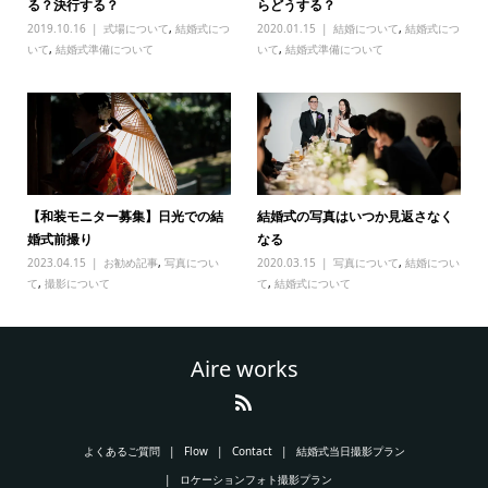
る？決行する？
らどうする？
2019.10.16
式場について
,
結婚式につ
2020.01.15
結婚について
,
結婚式につ
いて
,
結婚式準備について
いて
,
結婚式準備について
【和装モニター募集】日光での結
結婚式の写真はいつか見返さなく
婚式前撮り
なる
2023.04.15
お勧め記事
,
写真につい
2020.03.15
写真について
,
結婚につい
て
,
撮影について
て
,
結婚式について
Aire works
よくあるご質問
Flow
Contact
結婚式当日撮影プラン
ロケーションフォト撮影プラン