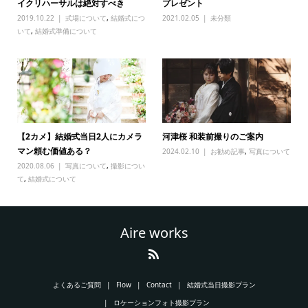
イクリハーサルは絶対すべき
プレゼント
2019.10.22
式場について
,
結婚式につ
2021.02.05
未分類
いて
,
結婚式準備について
【2カメ】結婚式当日2人にカメラ
河津桜 和装前撮りのご案内
マン頼む価値ある？
2024.02.10
お勧め記事
,
写真について
2020.08.06
写真について
,
撮影につい
て
,
結婚式について
Aire works
よくあるご質問
Flow
Contact
結婚式当日撮影プラン
ロケーションフォト撮影プラン