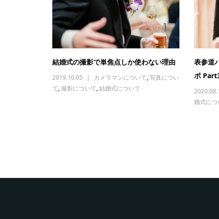
結婚式の撮影で単焦点しか使わない理由
表参道
ポ Part
2019.10.05
カメラマンについて
,
写真につい
て
,
撮影について
,
結婚式について
2020.08.
婚式につ