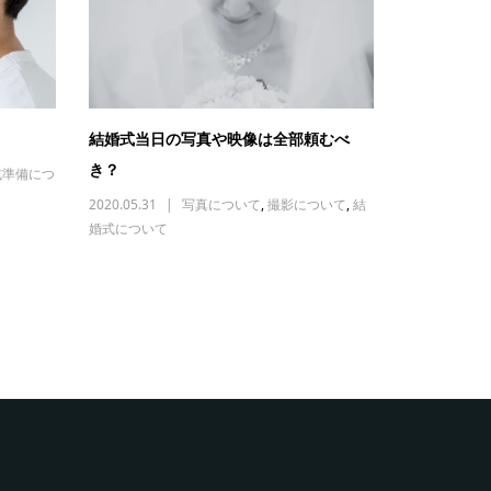
結婚式当日の写真や映像は全部頼むべ
き？
式準備につ
2020.05.31
写真について
,
撮影について
,
結
婚式について