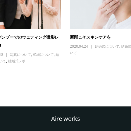
バンブーでのウェディング撮影レ
新郎こそスキンケアを
3
2020.04.24
結婚式について
,
結婚
いて
18
写真について
,
式場について
,
結
いて
,
結婚式レポ
Aire works