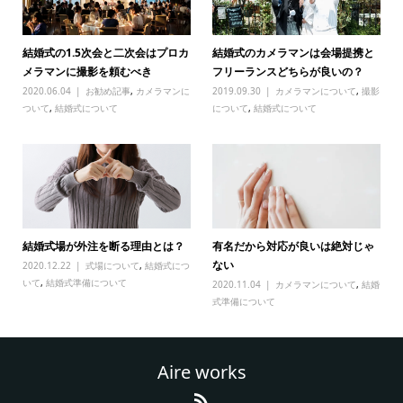
結婚式の1.5次会と二次会はプロカ
結婚式のカメラマンは会場提携と
メラマンに撮影を頼むべき
フリーランスどちらが良いの？
2020.06.04
お勧め記事
,
カメラマンに
2019.09.30
カメラマンについて
,
撮影
ついて
,
結婚式について
について
,
結婚式について
結婚式場が外注を断る理由とは？
有名だから対応が良いは絶対じゃ
ない
2020.12.22
式場について
,
結婚式につ
いて
,
結婚式準備について
2020.11.04
カメラマンについて
,
結婚
式準備について
Aire works