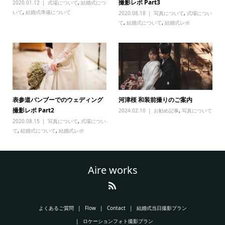
撮影レポ Part3
2020.01.12
式場について
,
結婚式につ
いて
,
結婚式準備について
2020.08.18
写真について
,
式場につい
て
,
結婚式について
,
結婚式レポ
表参道バンブーでのウェディング
河津桜 和装前撮りのご案内
撮影レポ Part2
2024.02.10
お勧め記事
,
写真について
2020.08.15
写真について
,
式場につい
て
,
結婚式について
,
結婚式レポ
Aire works
よくあるご質問
Flow
Contact
結婚式当日撮影プラン
ロケーションフォト撮影プラン