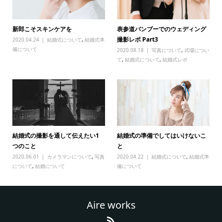
新郎こそスキンケアを
表参道バンブーでのウェディング
撮影レポ Part3
2020.04.24
結婚式について
,
結婚式準
備について
2020.08.18
写真について
,
式場につい
て
,
結婚式について
,
結婚式レポ
結婚式の撮影を通して伝えたい1
結婚式の準備でしてはいけないこ
つのこと
と
2020.06.01
カメラマンについて
,
写真
2020.04.22
結婚式について
,
結婚式準
について
,
結婚について
備について
Aire works