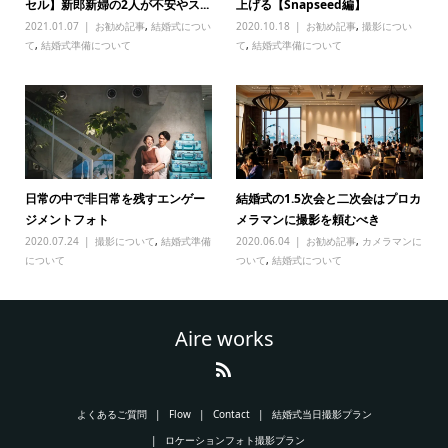
セル】新郎新婦の2人が不安やス...
上げる【Snapseed編】
2021.01.07
お勧め記事
,
結婚式につい
2020.10.18
お勧め記事
,
撮影につい
て
,
結婚式準備について
て
,
結婚式準備について
日常の中で非日常を残すエンゲー
結婚式の1.5次会と二次会はプロカ
ジメントフォト
メラマンに撮影を頼むべき
2020.07.24
撮影について
,
結婚式準備
2020.06.04
お勧め記事
,
カメラマンに
について
ついて
,
結婚式について
Aire works
よくあるご質問
Flow
Contact
結婚式当日撮影プラン
ロケーションフォト撮影プラン