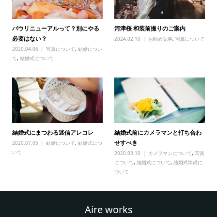
バウリニューアルって？別にやる
河津桜 和装前撮りのご案内
必要はない？
2024.02.10
お勧め記事
,
写真について
2020.04.06
写真について
,
結婚につい
て
,
結婚式について
結婚式にまつわる迷信アレコレ
結婚式前にカメラマンと打ち合わ
せすべき
2020.07.05
結婚について
,
結婚式につ
いて
2020.03.10
カメラマンについて
,
写真
について
,
結婚式について
,
結婚式準備に
ついて
Aire works