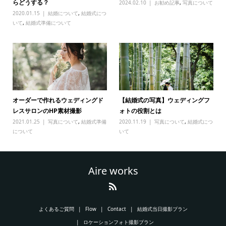
らどうする？
2024.02.10
お勧め記事
,
写真について
2020.01.15
結婚について
,
結婚式につ
いて
,
結婚式準備について
オーダーで作れるウェディングド
【結婚式の写真】ウェディングフ
レスサロンのHP素材撮影
ォトの役割とは
2021.01.25
写真について
,
結婚式準備
2020.11.19
写真について
,
結婚式につ
について
いて
Aire works
よくあるご質問
Flow
Contact
結婚式当日撮影プラン
ロケーションフォト撮影プラン