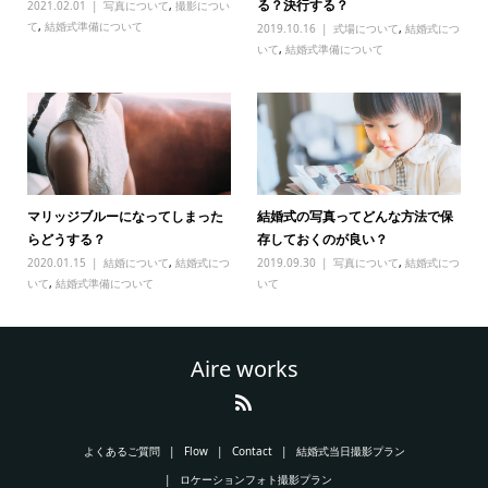
る？決行する？
2021.02.01
写真について
,
撮影につい
て
,
結婚式準備について
2019.10.16
式場について
,
結婚式につ
いて
,
結婚式準備について
マリッジブルーになってしまった
結婚式の写真ってどんな方法で保
らどうする？
存しておくのが良い？
2020.01.15
結婚について
,
結婚式につ
2019.09.30
写真について
,
結婚式につ
いて
,
結婚式準備について
いて
Aire works
よくあるご質問
Flow
Contact
結婚式当日撮影プラン
ロケーションフォト撮影プラン