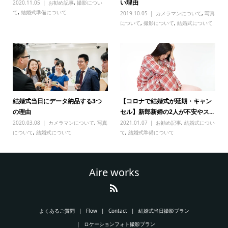
い理由
2020.11.05
お勧め記事
,
撮影につい
て
,
結婚式準備について
2019.10.05
カメラマンについて
,
写真
について
,
撮影について
,
結婚式について
結婚式当日にデータ納品する3つ
【コロナで結婚式が延期・キャン
の理由
セル】新郎新婦の2人が不安やス...
2020.03.08
カメラマンについて
,
写真
2021.01.07
お勧め記事
,
結婚式につい
について
,
結婚式について
て
,
結婚式準備について
Aire works
よくあるご質問
Flow
Contact
結婚式当日撮影プラン
ロケーションフォト撮影プラン