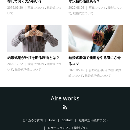
存しておくのが良い？
マン頼む価値ある？
2019.09.30
写真について
,
結婚式につ
2020.08.06
写真について
,
撮影につい
いて
て
,
結婚式について
結婚式場が外注を断る理由とは？
結婚式準備で新郎をやる気にさせ
るコツ
2020.12.22
式場について
,
結婚式につ
いて
,
結婚式準備について
2020.05.16
お勧め記事
,
その他
,
結婚
式について
,
結婚式準備について
Aire works
よくあるご質問
Flow
Contact
結婚式当日撮影プラン
ロケーションフォト撮影プラン