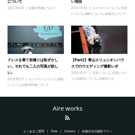
について
い理由
2021.04.08
結婚式準備について
2019.10.05
カメラマンについて
,
写真
について
,
撮影について
,
結婚式について
ドレスを着て前撮りは恥ずかし
【Part2】青山エリュシオンハウ
い。それでも二人の写真が欲し
スでのウエディング撮影レポ
い。
2020.04.01
写真について
,
式場につい
て
,
結婚式について
,
結婚式レポ
2019.09.27
カメラマンについて
,
撮影
について
,
結婚式準備について
Aire works
よくあるご質問
Flow
Contact
結婚式当日撮影プラン