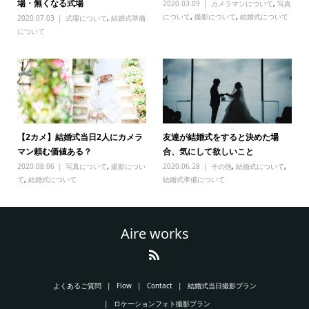
場・無くなる式場
2020.03.09
カメラマンについて
,
写真
について
,
撮影について
,
結婚式について
2020.07.03
式場について
,
結婚式準備
について
【2カメ】結婚式当日2人にカメラ
友達が結婚式をすると決めた場
マン頼む価値ある？
合、気にして欲しいこと
2020.08.06
写真について
,
撮影につい
2020.06.28
その他
,
結婚式について
,
て
,
結婚式について
結婚式準備について
Aire works
よくあるご質問
Flow
Contact
結婚式当日撮影プラン
ロケーションフォト撮影プラン