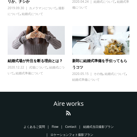
リか、ナシか
2020.04.24
結婚式について
,
結婚式準
備について
2019.09.30
カメラマンについて
,
撮影
について
,
結婚式について
結婚式場が外注を断る理由とは？
新郎に結婚式準備を手伝ってもら
うコツ
2020.12.22
式場について
,
結婚式につ
いて
,
結婚式準備について
2020.05.15
その他
,
結婚式について
,
結婚式準備について
Aire works
よくあるご質問
Flow
Contact
結婚式当日撮影プラン
ロケーションフォト撮影プラン