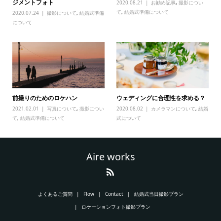
ジメントフォト
2020.08.21
お勧め記事
,
撮影につい
て
,
結婚式準備について
2020.07.24
撮影について
,
結婚式準備
について
前撮りのためのロケハン
ウェディングに合理性を求める？
2021.02.01
写真について
,
撮影につい
2020.08.02
カメラマンについて
,
結婚
て
,
結婚式準備について
式について
Aire works
よくあるご質問
Flow
Contact
結婚式当日撮影プラン
ロケーションフォト撮影プラン