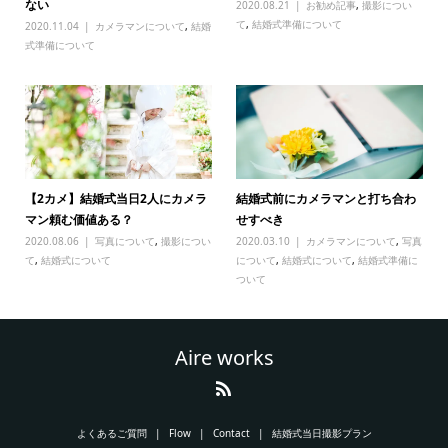
ない
2020.08.21
お勧め記事
,
撮影につい
て
,
結婚式準備について
2020.11.04
カメラマンについて
,
結婚
式準備について
【2カメ】結婚式当日2人にカメラ
結婚式前にカメラマンと打ち合わ
マン頼む価値ある？
せすべき
2020.08.06
写真について
,
撮影につい
2020.03.10
カメラマンについて
,
写真
て
,
結婚式について
について
,
結婚式について
,
結婚式準備に
ついて
Aire works
よくあるご質問
Flow
Contact
結婚式当日撮影プラン