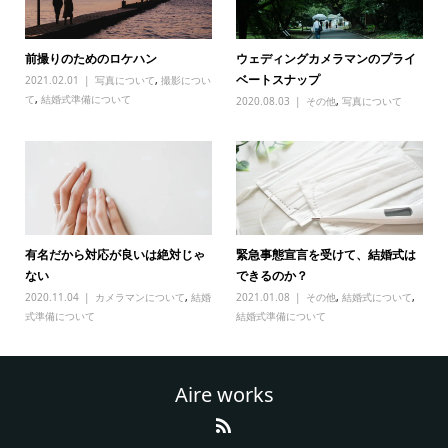
前撮りのためのロケハン
ウェディングカメラマンのプライ
ベートスナップ
2021.02.01
写真について
,
撮影につい
て
,
結婚式準備について
2020.08.03
その他
,
写真について
有名だから対応が良いは絶対じゃ
緊急事態宣言を受けて、結婚式は
ない
できるのか？
2020.11.04
カメラマンについて
,
結婚
2021.01.08
その他
,
結婚式について
,
式準備について
結婚式準備について
Aire works