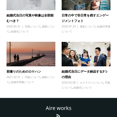
結婚式当日の写真や映像は全部頼
日常の中で非日常を残すエンゲー
むべき？
ジメントフォト
2020.05.31
写真について
,
撮影につい
2020.07.24
撮影について
,
結婚式準備
て
,
結婚式について
について
前撮りのためのロケハン
結婚式当日にデータ納品する3つ
の理由
2021.02.01
写真について
,
撮影につい
て
,
結婚式準備について
2020.03.08
カメラマンについて
,
写真
について
,
結婚式について
Aire works