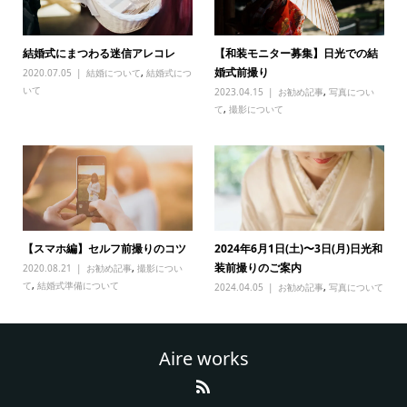
結婚式にまつわる迷信アレコレ
【和装モニター募集】日光での結
婚式前撮り
2020.07.05
結婚について
,
結婚式につ
いて
2023.04.15
お勧め記事
,
写真につい
て
,
撮影について
【スマホ編】セルフ前撮りのコツ
2024年6月1日(土)〜3日(月)日光和
装前撮りのご案内
2020.08.21
お勧め記事
,
撮影につい
て
,
結婚式準備について
2024.04.05
お勧め記事
,
写真について
Aire works