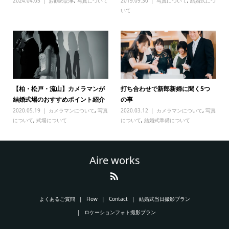
2024.04.05
お勧め記事
,
写真について
2019.09.30
写真について
,
結婚式につ
いて
【柏・松戸・流山】カメラマンが
打ち合わせで新郎新婦に聞く5つ
結婚式場のおすすめポイント紹介
の事
2020.05.19
カメラマンについて
,
写真
2020.03.12
カメラマンについて
,
写真
について
,
式場について
について
,
結婚式準備について
Aire works
よくあるご質問
Flow
Contact
結婚式当日撮影プラン
ロケーションフォト撮影プラン