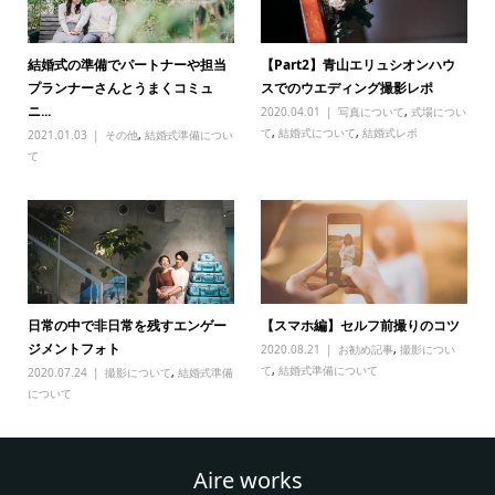
結婚式の準備でパートナーや担当
【Part2】青山エリュシオンハウ
プランナーさんとうまくコミュ
スでのウエディング撮影レポ
ニ...
2020.04.01
写真について
,
式場につい
て
,
結婚式について
,
結婚式レポ
2021.01.03
その他
,
結婚式準備につい
て
日常の中で非日常を残すエンゲー
【スマホ編】セルフ前撮りのコツ
ジメントフォト
2020.08.21
お勧め記事
,
撮影につい
て
,
結婚式準備について
2020.07.24
撮影について
,
結婚式準備
について
Aire works