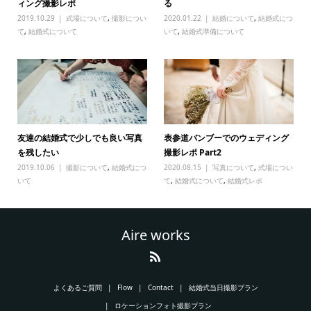
ィング撮影レポ
る
2019.10.29
式場について
,
撮影につい
2020.01.22
結婚について
,
結婚式につ
て
,
結婚式について
いて
,
結婚式準備について
友達の結婚式で少しでも良い写真
表参道バンブーでのウェディング
を残したい
撮影レポ Part2
2019.10.06
撮影について
,
結婚式につ
2020.08.15
写真について
,
式場につい
いて
て
,
結婚式について
,
結婚式レポ
Aire works
よくあるご質問
Flow
Contact
結婚式当日撮影プラン
ロケーションフォト撮影プラン